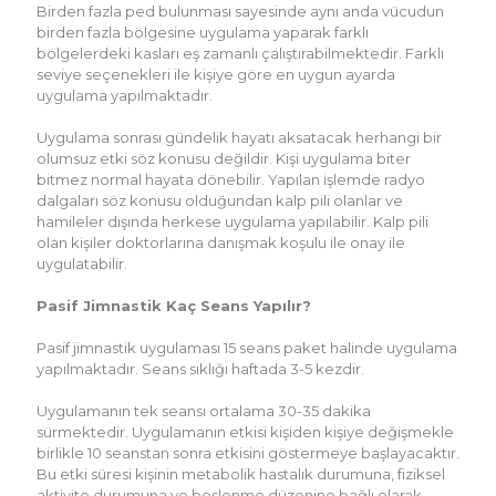
Birden fazla ped bulunması sayesinde aynı anda vücudun
birden fazla bölgesine uygulama yaparak farklı
bölgelerdeki kasları eş zamanlı çalıştırabilmektedir. Farklı
seviye seçenekleri ile kişiye göre en uygun ayarda
uygulama yapılmaktadır.
Uygulama sonrası gündelik hayatı aksatacak herhangi bir
olumsuz etki söz konusu değildir. Kişi uygulama biter
bitmez normal hayata dönebilir. Yapılan işlemde radyo
dalgaları söz konusu olduğundan kalp pili olanlar ve
hamileler dışında herkese uygulama yapılabilir. Kalp pili
olan kişiler doktorlarına danışmak koşulu ile onay ile
uygulatabilir.
Pasif Jimnastik Kaç Seans Yapılır?
Pasif jimnastik uygulaması 15 seans paket halinde uygulama
yapılmaktadır. Seans sıklığı haftada 3-5 kezdir.
Uygulamanın tek seansı ortalama 30-35 dakika
sürmektedir. Uygulamanın etkisi kişiden kişiye değişmekle
birlikle 10 seanstan sonra etkisini göstermeye başlayacaktır.
Bu etki süresi kişinin metabolik hastalık durumuna, fiziksel
aktivite durumuna ve beslenme düzenine bağlı olarak