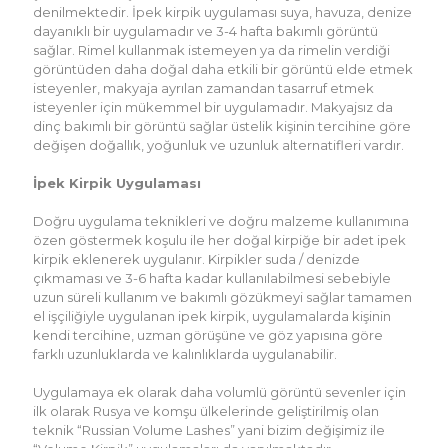
denilmektedir. İpek kirpik uygulaması suya, havuza, denize
dayanıklı bir uygulamadır ve 3-4 hafta bakımlı görüntü
sağlar. Rimel kullanmak istemeyen ya da rimelin verdiği
görüntüden daha doğal daha etkili bir görüntü elde etmek
isteyenler, makyaja ayrılan zamandan tasarruf etmek
isteyenler için mükemmel bir uygulamadır. Makyajsız da
dinç bakımlı bir görüntü sağlar üstelik kişinin tercihine göre
değişen doğallık, yoğunluk ve uzunluk alternatifleri vardır.
İpek Kirpik Uygulaması
Doğru uygulama teknikleri ve doğru malzeme kullanımına
özen göstermek koşulu ile her doğal kirpiğe bir adet ipek
kirpik eklenerek uygulanır. Kirpikler suda / denizde
çıkmaması ve 3-6 hafta kadar kullanılabilmesi sebebiyle
uzun süreli kullanım ve bakımlı gözükmeyi sağlar tamamen
el işçiliğiyle uygulanan ipek kirpik, uygulamalarda kişinin
kendi tercihine, uzman görüşüne ve göz yapısına göre
farklı uzunluklarda ve kalınlıklarda uygulanabilir.
Uygulamaya ek olarak daha volumlü görüntü sevenler için
ilk olarak Rusya ve komşu ülkelerinde geliştirilmiş olan
teknik “Russian Volume Lashes” yani bizim değişimiz ile