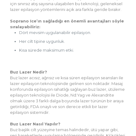
için sınırsız atış sayısına ulaşabilen bu teknoloji, geleneksel
lazer epilasyon yöntemlerini açık ara farkla geride bırakır.
Soprano Ice’ın sağladığı en önemli avantajları söyle
sıralayabiliriz:
Dört mevsim uygulanabilir epilasyon.
Her cilt tipine uygunluk.
Kısa sürede maksimum etki.
Buz Lazer Nedir?
Buz lazer acısız, ağrısız ve kısa süren epilasyon seansları ile
lazer epilasyon teknolojisinde gelinen son noktadır. Masaj
konforunda epilasyon rahatlığı sağlayan buz lazer, ütüleme
epilasyon teknolojisi ile Diode, Nd:Yag ve Alexandrite
olmak üzere 3 farklı dalga boyunda lazer türünün bir araya
getirildiği, FDA onaylı ve son derece etkili bir lazer
epilasyon sistemidir.
Buz Lazer Nasıl Yapılır?
Buz başlık cilt yüzeyine temas halindedir, ütü yapar gibi,
seri hareketlerle uygulama bölgesinde gezdirilir. Kıl kökleri